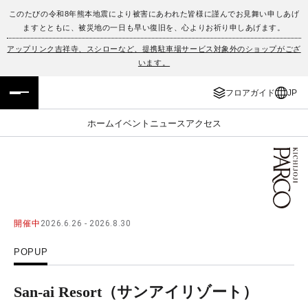
このたびの令和8年熊本地震により被害にあわれた皆様に謹んでお見舞い申しあげ
ますとともに、被災地の一日も早い復旧を、心よりお祈り申しあげます。
フロアガイド
ENGLISH
アップリンク吉祥寺、スシローなど、提携駐車場サービス対象外のショップがござ
います。
施設案内・アクセス
繁体字
フロアガイド
JP
イベント・ポップアップ
簡体字
ホーム
イベント
ニュース
アクセス
ニュース
한국어
レストラン・カフェ
ภาษาไทย
TAX FREE
日本語
開催中
2026.6.26 - 2026.8.30
POPUP
PARCOメンバーズ
San-ai Resort（サンアイリゾート）
JP