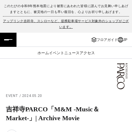
このたびの令和8年熊本地震により被害にあわれた皆様に謹んでお見舞い申しあげ
ますとともに、被災地の一日も早い復旧を、心よりお祈り申しあげます。
フロアガイド
ENGLISH
アップリンク吉祥寺、スシローなど、提携駐車場サービス対象外のショップがござ
います。
施設案内・アクセス
繁体字
フロアガイド
JP
イベント・ポップアップ
簡体字
ホーム
イベント
ニュース
アクセス
ニュース
한국어
レストラン・カフェ
ภาษาไทย
TAX FREE
日本語
EVENT / 2024.05.20
吉祥寺PARCO「M&M -Music＆
PARCOメンバーズ
Market-」| Archive Movie
JP