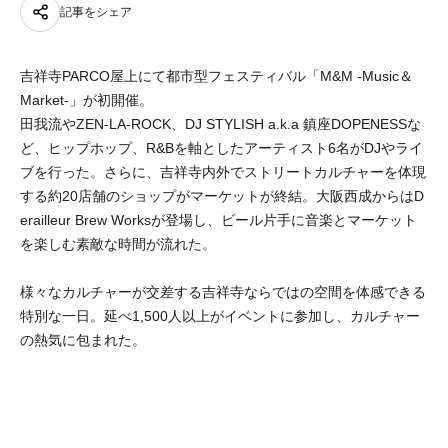
記事をシェア
吉祥寺PARCO屋上にて都市型フェスティバル「M&M -Music＆
Market-」が初開催。
田我流やZEN-LA-ROCK、DJ STYLISH a.k.a 鎮座DOPENESSな
ど、ヒップホップ、R&Bを軸としたアーティスト6名がDJやライ
ブを行った。さらに、吉祥寺内外でストリートカルチャーを体現
する約20店舗のショップがマーケットが終結。大阪西成からはD
erailleur Brew Worksが登場し、ビール片手に音楽とマーケット
を楽しむ素敵な時間が流れた。
様々なカルチャーが交差する吉祥寺ならではの空間を体感できる
特別な一日。延べ1,500人以上がイベントに参加し、カルチャー
の熱気に包まれた。