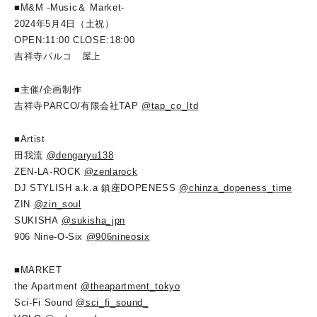
■M&M -Music＆ Market-
2024年5月4日（土祝）
OPEN:11:00 CLOSE:18:00
吉祥寺パルコ 屋上
■主催/企画制作
吉祥寺PARCO/有限会社TAP
@tap_co_ltd
■Artist
田我流
@dengaryu138
ZEN-LA-ROCK
@zenlarock
DJ STYLISH a.k.a 鎮座DOPENESS
@chinza_dopeness_time
ZIN
@zin_soul
SUKISHA
@sukisha_jpn
906 Nine-O-Six
@906nineosix
■MARKET
the Apartment
@theapartment_tokyo
Sci-Fi Sound
@sci_fi_sound_