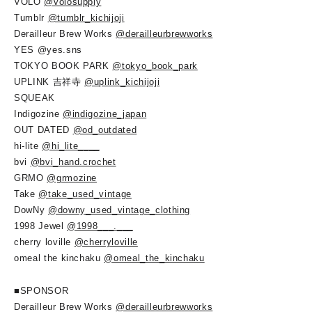
VOLO
@volosupply
Tumblr
@tumblr_kichijoji
Derailleur Brew Works
@derailleurbrewworks
YES @yes.sns
TOKYO BOOK PARK
@tokyo_book_park
UPLINK 吉祥寺
@uplink_kichijoji
SQUEAK
Indigozine
@indigozine_japan
OUT DATED
@od_outdated
hi-lite
@hi_lite____
bvi
@bvi_hand.crochet
GRMO
@grmozine
Take
@take_used_vintage
DowNy
@downy_used_vintage_clothing
1998 Jewel
@1998___.___
cherry loville
@cherryloville
omeal the kinchaku
@omeal_the_kinchaku
■SPONSOR
Derailleur Brew Works
@derailleurbrewworks