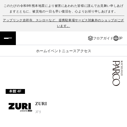
このたびの令和8年熊本地震により被害にあわれた皆様に謹んでお見舞い申しあげ
ますとともに、被災地の一日も早い復旧を、心よりお祈り申しあげます。
フロアガイド
ENGLISH
アップリンク吉祥寺、スシローなど、提携駐車場サービス対象外のショップがござ
います。
施設案内・アクセス
繁体字
フロアガイド
JP
イベント・ポップアップ
簡体字
ホーム
イベント
ニュース
アクセス
ニュース
한국어
レストラン・カフェ
ภาษาไทย
TAX FREE
日本語
本館 4F
ZURI
PARCOメンバーズ
ズリ
JP