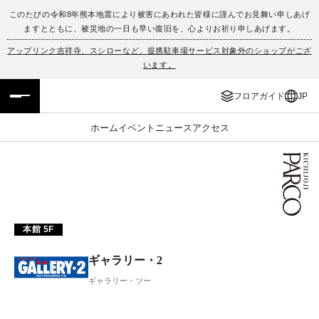
このたびの令和8年熊本地震により被害にあわれた皆様に謹んでお見舞い申しあげ
ますとともに、被災地の一日も早い復旧を、心よりお祈り申しあげます。
フロアガイド
ENGLISH
アップリンク吉祥寺、スシローなど、提携駐車場サービス対象外のショップがござ
います。
施設案内・アクセス
繁体字
フロアガイド
JP
イベント・ポップアップ
簡体字
ホーム
イベント
ニュース
アクセス
ニュース
한국어
レストラン・カフェ
ภาษาไทย
TAX FREE
日本語
本館 5F
ギャラリー・2
PARCOメンバーズ
ギャラリー・ツー
JP