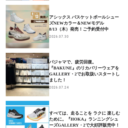
アシックス バスケットボールシュー
ズNEWカラー＆NEWモデル
8/13（木）発売！ご予約受付中
2026.07.30
パジャマで、疲労回復。
『BAKUNE』のリカバリーウェアを
GALLERY・2でお取扱いスタートし
ました！
2026.07.24
すべては、走ることを ラクに 楽しむ
ために。『HOKA』ランニングシュ
ーズGALLERY・2で大好評販売中！