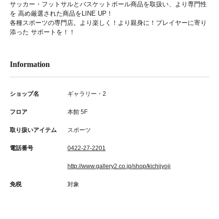
サッカー・フットサルとバスケットボール商品を取扱い、より専門性
を 高め厳選された商品をLINE UP！
各種スポーツの専門店。より楽しく！より親身に！プレイヤーに寄り
添った サポートを！！
Information
ショップ名
ギャラリー・2
フロア
本館 5F
取り扱いアイテム
スポーツ
電話番号
0422-27-2201
http://www.gallery2.co.jp/shop/kichijyoji
免税
対象