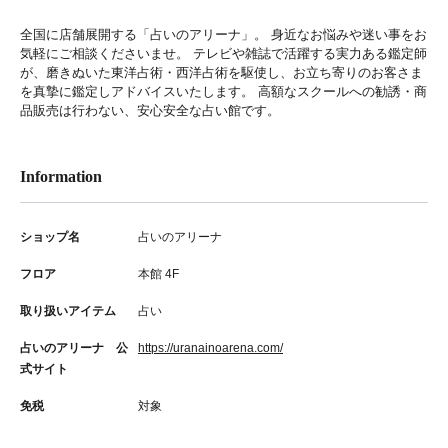
全国に店舗展開する「占いのアリーナ」。 身近なお悩みや迷い事をお
気軽にご相談くださいませ。 テレビや雑誌で活躍する実力ある鑑定師
が、磨きぬいた東洋占術・西洋占術を駆使し、お立ち寄りのお客さま
を真摯に鑑定しアドバイスいたします。 高額なスクールへの勧誘・商
品販売は行わない、安心安全な占い館です。
Information
ショップ名
占いのアリーナ
フロア
本館 4F
取り扱いアイテム
占い
占いのアリーナ 公
https://uranainoarena.com/
式サイト
免税
対象