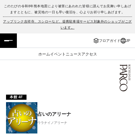
このたびの令和8年熊本地震により被害にあわれた皆様に謹んでお見舞い申しあげ
ますとともに、被災地の一日も早い復旧を、心よりお祈り申しあげます。
フロアガイド
ENGLISH
アップリンク吉祥寺、スシローなど、提携駐車場サービス対象外のショップがござ
います。
施設案内・アクセス
繁体字
フロアガイド
JP
イベント・ポップアップ
簡体字
ホーム
イベント
ニュース
アクセス
ニュース
한국어
レストラン・カフェ
ภาษาไทย
TAX FREE
日本語
本館 4F
PARCOメンバーズ
占いのアリーナ
ウラナイノアリーナ
JP