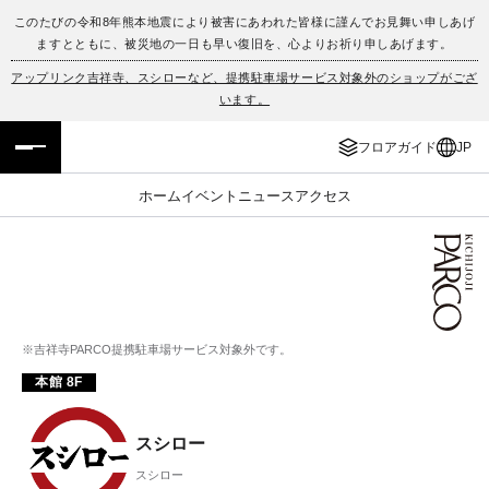
このたびの令和8年熊本地震により被害にあわれた皆様に謹んでお見舞い申しあげ
ますとともに、被災地の一日も早い復旧を、心よりお祈り申しあげます。
フロアガイド
ENGLISH
アップリンク吉祥寺、スシローなど、提携駐車場サービス対象外のショップがござ
います。
施設案内・アクセス
繁体字
フロアガイド
JP
イベント・ポップアップ
簡体字
ホーム
イベント
ニュース
アクセス
ニュース
한국어
レストラン・カフェ
ภาษาไทย
TAX FREE
日本語
※吉祥寺PARCO提携駐車場サービス対象外です。
本館 8F
PARCOメンバーズ
スシロー
JP
スシロー