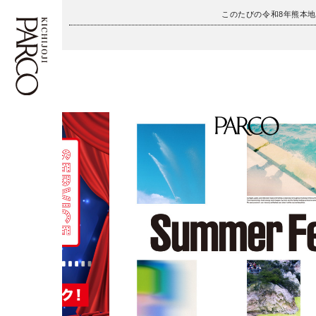
このたびの令和8年熊本
フロアガイド
ENGLISH
施設案内・アクセス
繁体字
イベント・ポップアップ
簡体字
ニュース
한국어
レストラン・カフェ
ภาษาไทย
TAX FREE
日本語