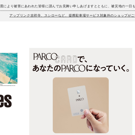
地震により被害にあわれた皆様に謹んでお見舞い申しあげますとともに、被災地の一日
アップリンク吉祥寺、スシローなど、提携駐車場サービス対象外のショップがご