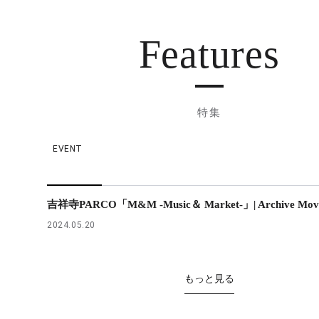
Features
特集
EVENT
吉祥寺PARCO「M&M -Music＆ Market-」| Archive Mov
2024.05.20
もっと見る