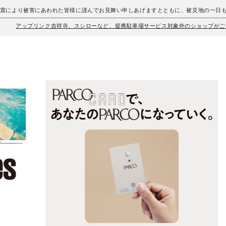
地震により被害にあわれた皆様に謹んでお見舞い申しあげますとともに、被災地の一日
アップリンク吉祥寺、スシローなど、提携駐車場サービス対象外のショップがご