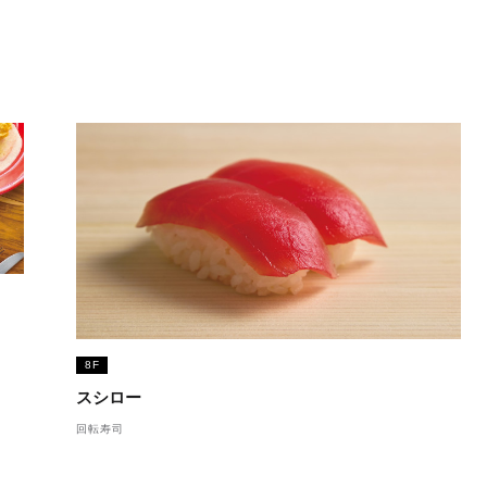
8F
スシロー
回転寿司