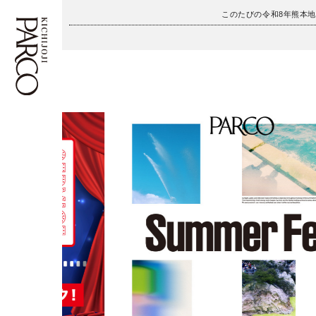
このたびの令和8年熊本
フロアガイド
ENGLISH
施設案内・アクセス
繁体字
イベント・ポップアップ
簡体字
ニュース
한국어
レストラン・カフェ
ภาษาไทย
TAX FREE
日本語