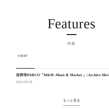
Features
特集
EVENT
吉祥寺PARCO「M&M -Music＆ Market-」| Archive Mov
2024.05.20
もっと見る