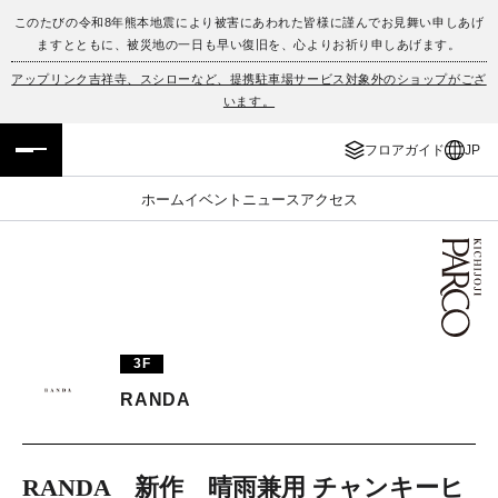
このたびの令和8年熊本地震により被害にあわれた皆様に謹んでお見舞い申しあげ
ますとともに、被災地の一日も早い復旧を、心よりお祈り申しあげます。
フロアガイド
ENGLISH
アップリンク吉祥寺、スシローなど、提携駐車場サービス対象外のショップがござ
います。
施設案内・アクセス
繁体字
フロアガイド
JP
イベント・ポップアップ
簡体字
ホーム
イベント
ニュース
アクセス
ニュース
한국어
レストラン・カフェ
ภาษาไทย
TAX FREE
日本語
3F
RANDA
PARCOメンバーズ
JP
RANDA 新作 晴雨兼用 チャンキーヒ