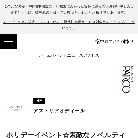
このたびの令和8年熊本地震により被害にあわれた皆様に謹んでお見舞い申しあげ
ますとともに、被災地の一日も早い復旧を、心よりお祈り申しあげます。
フロアガイド
ENGLISH
アップリンク吉祥寺、スシローなど、提携駐車場サービス対象外のショップがござ
います。
施設案内・アクセス
繁体字
フロアガイド
JP
イベント・ポップアップ
簡体字
ホーム
イベント
ニュース
アクセス
ニュース
한국어
レストラン・カフェ
ภาษาไทย
TAX FREE
日本語
4F
アストリアオディール
PARCOメンバーズ
JP
ホリデーイベント☆素敵なノベルティ