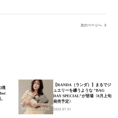
次のページへ
【RANDA（ランダ）】まるでジ
の境
ュエリーを纏うような “BAG
ot
DAY SPECIAL”が登場〈8月上旬
場。
発売予定〉
2026.07.31