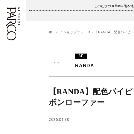
このたびの令和8年熊本
ホーム
ショップニュース
【RANDA】配色パイピ
フロアガイド
ENGLISH
3F
施設案内・アクセス
繁体字
RANDA
イベント・ポップアップ
簡体字
ニュース
한국어
【RANDA】配色パイ
ボンローファー
レストラン・カフェ
ภาษาไทย
TAX FREE
日本語
2025.01.30