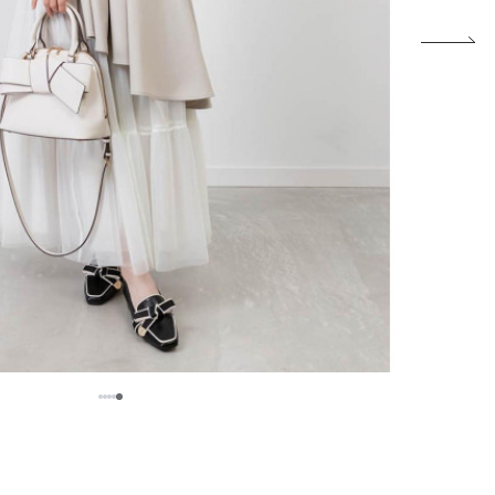
5
1
2
3
4
。