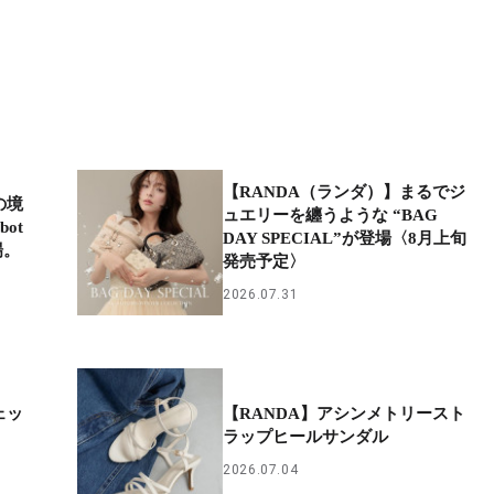
【RANDA（ランダ）】まるでジ
の境
ュエリーを纏うような “BAG
ot
DAY SPECIAL”が登場〈8月上旬
場。
発売予定〉
2026.07.31
ェッ
【RANDA】アシンメトリースト
ラップヒールサンダル
2026.07.04