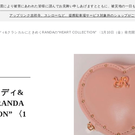
地震により被害にあわれた皆様に謹んでお見舞い申しあげますとともに、被災地の一日
アップリンク吉祥寺、スシローなど、提携駐車場サービス対象外のショップがご
ィ&クラシカルにときめくRANDAの“HEART COLLECTION” 〈1月10日（金）発売
レディ&
ANDA
ON” 〈1
〉