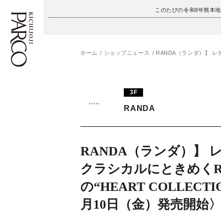
このたびの令和8年熊本
ホーム
ショップニュース
RANDA（ランダ）】 レデ
フロアガイド
ENGLISH
3F
施設案内・アクセス
繁体字
RANDA
イベント・ポップアップ
簡体字
ニュース
한국어
RANDA（ランダ）】 
クラシカルにときめくR
レストラン・カフェ
ภาษาไทย
の“HEART COLLECTI
TAX FREE
日本語
月10日（金）発売開始