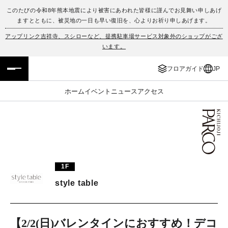
このたびの令和8年熊本地震により被害にあわれた皆様に謹んでお見舞い申しあげ
ますとともに、被災地の一日も早い復旧を、心よりお祈り申しあげます。
フロアガイド
ENGLISH
アップリンク吉祥寺、スシローなど、提携駐車場サービス対象外のショップがござ
います。
施設案内・アクセス
繁体字
フロアガイド
JP
イベント・ポップアップ
簡体字
ホーム
イベント
ニュース
アクセス
ニュース
한국어
レストラン・カフェ
ภาษาไทย
TAX FREE
日本語
1F
style table
PARCOメンバーズ
JP
【2/2(日)バレンタインにおすすめ！デコ