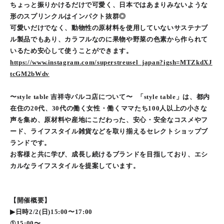
ちょっと振りかけるだけで可愛く、日本ではあまりみないような
形のスプリンクルはインパクト抜群◎
可愛いだけでなく、動物性の原材料を使用していないサステナブ
ル製品でもあり、カラフルなのに果物や野菜の色素から作られて
いるため安心して使うことができます。
https://www.instagram.com/superstreusel_japan?igsh=MTZkdXJ
tcGM2bWdv
〜style table 吉祥寺パルコ店について〜 「style table」は、都内
在住の20代、30代の働く女性・働くママたち100人以上の小さな
声を集め、原材料や産地にこだわった、安心・安全なコスメやフ
ード、ライフスタイル雑貨などを取り揃えるセレクトショップブ
ランドです。
お客様と共に学び、成長し続けるブランドを目指しており、エシ
カルなライフスタイルを提案しています。
【開催概要】
▶︎日時2/2(日)15:00〜17:00
①15:00〜