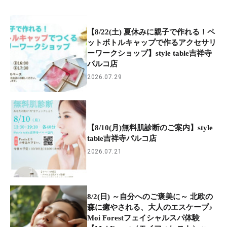
【8/22(土) 夏休みに親子で作れる！ペ
ットボトルキャップで作るアクセサリ
ーワークショップ】style table吉祥寺
パルコ店
2026.07.29
【8/10(月)無料肌診断のご案内】style
table吉祥寺パルコ店
2026.07.21
8/2(日) ～自分へのご褒美に～ 北欧の
森に癒やされる、大人のエスケープ♪
Moi Forestフェイシャルスパ体験