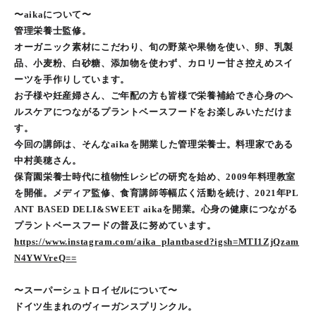
〜aikaについて〜
管理栄養士監修。
オーガニック素材にこだわり、旬の野菜や果物を使い、卵、乳製
品、小麦粉、白砂糖、添加物を使わず、カロリー甘さ控えめスイ
ーツを手作りしています。
お子様や妊産婦さん、ご年配の方も皆様で栄養補給でき心身のヘ
ルスケアにつながるプラントベースフードをお楽しみいただけま
す。
今回の講師は、そんなaikaを開業した管理栄養士。料理家である
中村美穂さん。
保育園栄養士時代に植物性レシピの研究を始め、2009年料理教室
を開催。メディア監修、食育講師等幅広く活動を続け、2021年PL
ANT BASED DELI&SWEET aikaを開業。心身の健康につながる
プラントベースフードの普及に努めています。
https://www.instagram.com/aika_plantbased?igsh=MTI1ZjQzam
N4YWVreQ==
〜スーパーシュトロイゼルについて〜
ドイツ生まれのヴィーガンスプリンクル。