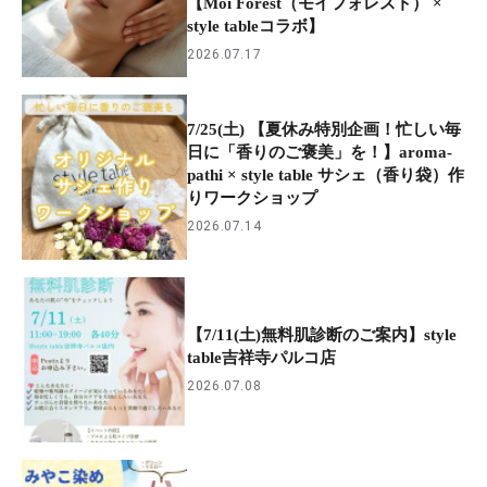
【Moi Forest（モイフォレスト） ×
style tableコラボ】
2026.07.17
7/25(土) 【夏休み特別企画！忙しい毎
日に「香りのご褒美」を！】aroma-
pathi × style table サシェ（香り袋）作
りワークショップ
2026.07.14
【7/11(土)無料肌診断のご案内】style
table吉祥寺パルコ店
2026.07.08