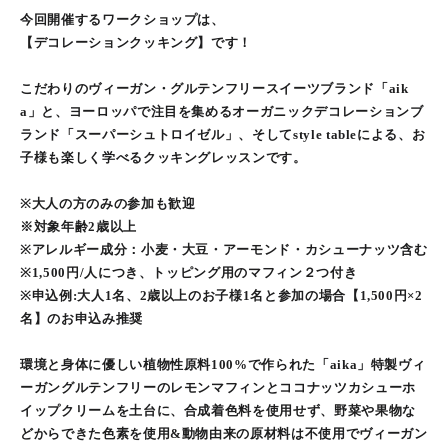
今回開催するワークショップは、
【デコレーションクッキング】です！
こだわりのヴィーガン・グルテンフリースイーツブランド「aik
a」と、ヨーロッパで注目を集めるオーガニックデコレーションブ
ランド「スーパーシュトロイゼル」、そしてstyle tableによる、お
子様も楽しく学べるクッキングレッスンです。
※大人の方のみの参加も歓迎
※対象年齢2歳以上
※アレルギー成分：小麦・大豆・アーモンド・カシューナッツ含む
※1,500円/人につき、トッピング用のマフィン２つ付き
※申込例:大人1名、2歳以上のお子様1名と参加の場合【1,500円×2
名】のお申込み推奨
環境と身体に優しい植物性原料100%で作られた「aika」特製ヴィ
ーガングルテンフリーのレモンマフィンとココナッツカシューホ
イップクリームを土台に、合成着色料を使用せず、野菜や果物な
どからできた色素を使用&動物由来の原材料は不使用でヴィーガン