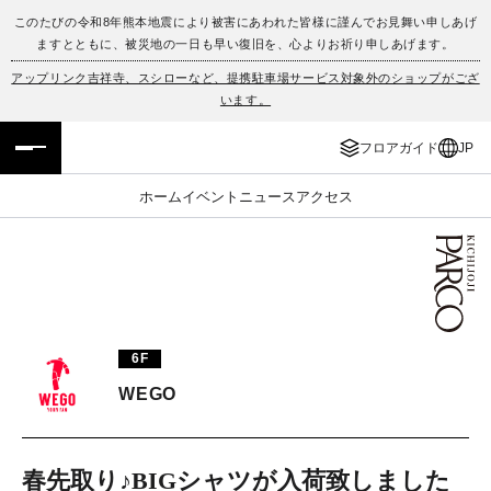
このたびの令和8年熊本地震により被害にあわれた皆様に謹んでお見舞い申しあげ
ますとともに、被災地の一日も早い復旧を、心よりお祈り申しあげます。
フロアガイド
ENGLISH
アップリンク吉祥寺、スシローなど、提携駐車場サービス対象外のショップがござ
います。
施設案内・アクセス
繁体字
フロアガイド
JP
イベント・ポップアップ
簡体字
ホーム
イベント
ニュース
アクセス
ニュース
한국어
レストラン・カフェ
ภาษาไทย
TAX FREE
日本語
6F
WEGO
PARCOメンバーズ
JP
春先取り♪BIGシャツが入荷致しました