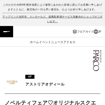
このたびの令和8年熊本地震により被害にあわれた皆様に謹んでお見舞い申しあげ
ますとともに、被災地の一日も早い復旧を、心よりお祈り申しあげます。
フロアガイド
ENGLISH
アップリンク吉祥寺、スシローなど、提携駐車場サービス対象外のショップがござ
います。
施設案内・アクセス
繁体字
フロアガイド
JP
イベント・ポップアップ
簡体字
ホーム
イベント
ニュース
アクセス
ニュース
한국어
レストラン・カフェ
ภาษาไทย
TAX FREE
日本語
4F
アストリアオディール
PARCOメンバーズ
JP
ノベルティフェア♡オリジナルスクエ