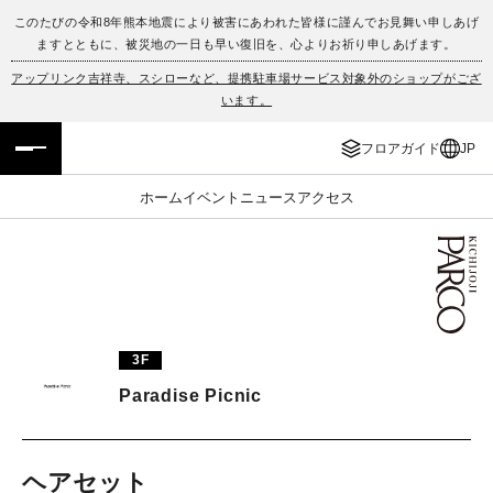
このたびの令和8年熊本地震により被害にあわれた皆様に謹んでお見舞い申しあげ
ますとともに、被災地の一日も早い復旧を、心よりお祈り申しあげます。
フロアガイド
ENGLISH
アップリンク吉祥寺、スシローなど、提携駐車場サービス対象外のショップがござ
います。
施設案内・アクセス
繁体字
フロアガイド
JP
イベント・ポップアップ
簡体字
ホーム
イベント
ニュース
アクセス
ニュース
한국어
レストラン・カフェ
ภาษาไทย
TAX FREE
日本語
3F
Paradise Picnic
PARCOメンバーズ
JP
ヘアセット