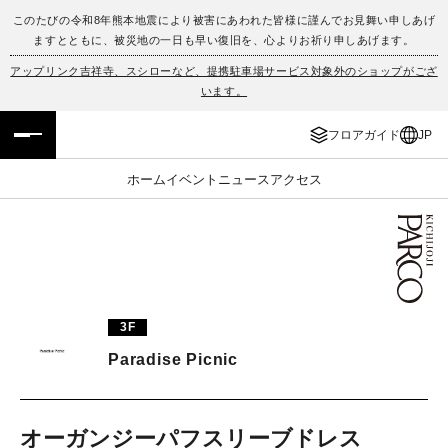
このたびの令和8年熊本地震により被害にあわれた皆様に謹んでお見舞い申しあげ
ますとともに、被災地の一日も早い復旧を、心よりお祈り申しあげます。
フロアガイド
ENGLISH
アップリンク吉祥寺、スシローなど、提携駐車場サービス対象外のショップがござ
います。
施設案内・アクセス
繁体字
フロアガイド
JP
イベント・ポップアップ
簡体字
ホーム
イベント
ニュース
アクセス
ニュース
한국어
レストラン・カフェ
ภาษาไทย
TAX FREE
日本語
3F
Paradise Picnic
PARCOメンバーズ
JP
オーガンジーパフスリーブドレス