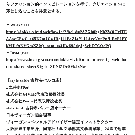
らファッション的インスピレーションを得て、クリエイションに
落とし込むことを得意とする。
▼WEB SITE
https://dokka-vivid.webflow.io/?fbclid=PAZXh0bgNhZW0CMTE
AAaeCFwC_e65K7mJGa1Bgj14FaZIaYkIL8veVxnPnfURxEIFY
kVHk9tNVGmXZ0Q_aem_m3Hw69SdgJgSeliD7COdPQ
▼Instagram
https://www.instagram.com/dokkavivid?utm_source=ig_web_but
ton_share_sheet&igsh=ZDNlZDc0MzIxNw==
【style table 吉祥寺パルコ店】
□土井あゆみ
株式会社GIVER代表取締役社長
株式会社Peace代表取締役社長
style table吉祥寺パルコ店オーナー
日本ヴィーガン協会理事
ヴィーガンスペシャルアドバイザー認定インストラクター
大阪府豊中市出身。同志社大学文学部英文学科卒業。24歳で起業