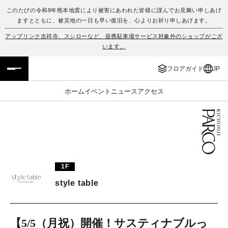
このたびの令和8年熊本地震により被害にあわれた皆様に謹んでお見舞い申しあげ
ますとともに、被災地の一日も早い復旧を、心よりお祈り申しあげます。
フロアガイド
ENGLISH
アップリンク吉祥寺、スシローなど、提携駐車場サービス対象外のショップがござ
います。
施設案内・アクセス
繁体字
フロアガイド
JP
イベント・ポップアップ
簡体字
ホーム
イベント
ニュース
アクセス
ニュース
한국어
レストラン・カフェ
ภาษาไทย
TAX FREE
日本語
1F
style table
PARCOメンバーズ
JP
【5/5（月祝）開催！サスティナブルっ