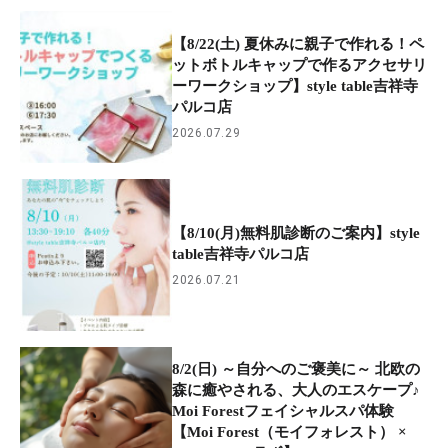
【8/22(土) 夏休みに親子で作れる！ペ
ットボトルキャップで作るアクセサリ
ーワークショップ】style table吉祥寺
パルコ店
2026.07.29
【8/10(月)無料肌診断のご案内】style
table吉祥寺パルコ店
2026.07.21
8/2(日) ～自分へのご褒美に～ 北欧の
森に癒やされる、大人のエスケープ♪
Moi Forestフェイシャルスパ体験
【Moi Forest（モイフォレスト） ×