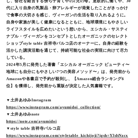
し、会社を経営する傍ら子育て中の2児の母。意欲的に働く中、30
代に入り自身の乳製品・卵アレルギーが発覚したことがきっかけ
で食事の大切さを感じ、ヴィーガンの生活を取り入れるように。
自身や家族が美しく健康になるとともに、地球環境にもやさしい
ライフスタイルを広めたいという想いから、エシカル・サスティ
ナブル・ヴィーガンをコンセプトとしたオーガニックのセレクト
ショップstyle table 吉祥寺パルコ店のオーナーに。自身の経験を
活かした講演活動を通じて、持続可能な社会の実現に向けて尽力
している。
2024年5月に発売した著書「エシカル オーガニック ビューティ〜
地球にも自分にもやさしい7つの美容メソッド〜」は、発売前から
Amazonや各書店で予約が殺到し、【Amazon総合ランキング6
位】を獲得し、発売前から重版が決定した人気書籍です。
▼土井あゆみInstagram
https://www.instagram.com/ayumidoi_collection/
▼土井あゆみnote
https://note.com/ayumidoi
▼style table 吉祥寺パルコ店
https://www.instagram.com/styletable_kichijoji?igsh=Y3dtNzcx