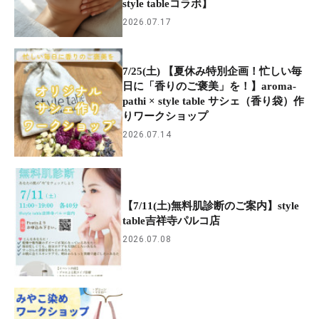
style tableコラボ】
2026.07.17
7/25(土) 【夏休み特別企画！忙しい毎
日に「香りのご褒美」を！】aroma-
pathi × style table サシェ（香り袋）作
りワークショップ
2026.07.14
【7/11(土)無料肌診断のご案内】style
table吉祥寺パルコ店
2026.07.08