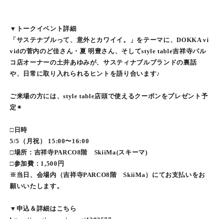
▼トークイベント詳細
「サステナブルって、意外とカワイイ。」をテーマに、DOKKA vi
vidの菅内のど佳さん・夏 明豊さん、そしてstyle table吉祥寺パル
コ店オーナーの土井あゆみが、サスティナブルブランドの裏話
や、日常に取り入れられるヒントを語り合います♪
ご来場の方には、style table店頭で使えるクーポンをプレゼント予
定✴︎
□日時
5/5（月祝） 15:00〜16:00
□場所：吉祥寺PARCO8階 SkiiMa(スキーマ)
□参加費：1,500円
※当日、会場内（吉祥寺PARCO8階 SkiiMa）にてお支払いをお
願いいたします。
▼申込＆詳細はこちら