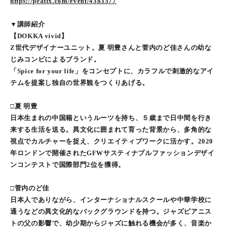
https://peatix.com/event/4383577
▼講師紹介
【DOKKA vivid】
Z世代デザイナーユニット。夏 明豊さんと菅内のど佳さんの幼な
じみコンビによるブランド。
「Spice for your life」をコンセプトに、カラフルで刺激的なアイ
テムを提案し独自の世界観をつくりあげる。
□夏 明豊
日本生まれの中国籍というルーツを持ち、５歳まで日中間を行き
来する生活を送る。異文化に囲まれて育った背景から、多角的な
視点でカルチャーを捉え、クリエイティブワークに活かす。2020
年ロンドンで開催されたGFWサスティナブルファッションデザイ
ンコンテストで国際部門2位を獲得。
□菅内のど佳
日本人でありながら、インターナショナルスクールや中華学校に
通うなどの異文化的なバックグラウンドを持つ。ジャズピアニス
トの父の影響で、幼少期からジャズに触れる機会が多く、音楽か