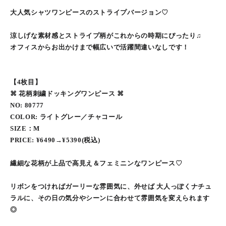
大人気シャツワンピースのストライプバージョン♡
涼しげな素材感とストライプ柄がこれからの時期にぴったり♫
オフィスからお出かけまで幅広いで活躍間違いなしです！
【4枚目】
⌘ 花柄刺繍ドッキングワンピース ⌘
NO: 80777
COLOR: ライトグレー／チャコール
SIZE：M
PRICE: ¥6490→¥5390(税込)
繊細な花柄が上品で高見え＆フェミニンなワンピース♡
リボンをつければガーリーな雰囲気に、外せば 大人っぽくナチュ
ラルに、その日の気分やシーンに合わせて雰囲気を変えられます
◎