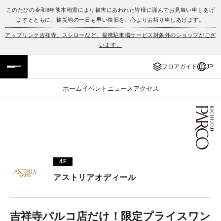
このたびの令和8年熊本地震により被害にあわれた皆様に謹んでお見舞い申しあげ
ますとともに、被災地の一日も早い復旧を、心よりお祈り申しあげます。
フロアガイド
ENGLISH
アップリンク吉祥寺、スシローなど、提携駐車場サービス対象外のショップがござ
います。
施設案内・アクセス
繁体字
フロアガイド
JP
イベント・ポップアップ
簡体字
ホーム
イベント
ニュース
アクセス
ニュース
한국어
レストラン・カフェ
ภาษาไทย
TAX FREE
日本語
4F
アストリアオディール
PARCOメンバーズ
JP
吉祥寺パルコ店だけ！限定プライスワン