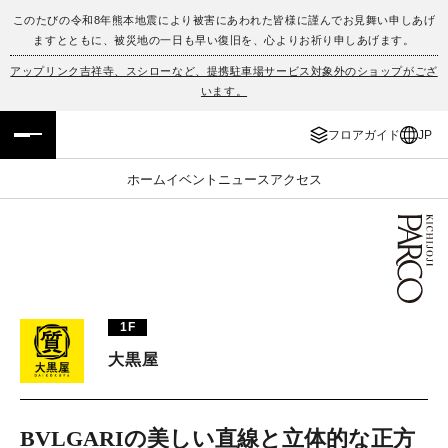
このたびの令和8年熊本地震により被害にあわれた皆様に謹んでお見舞い申しあげ
ますとともに、被災地の一日も早い復旧を、心よりお祈り申しあげます。
フロアガイド
ENGLISH
アップリンク吉祥寺、スシローなど、提携駐車場サービス対象外のショップがござ
います。
施設案内・アクセス
繁体字
フロアガイド
JP
イベント・ポップアップ
簡体字
ホーム
イベント
ニュース
アクセス
ニュース
한국어
レストラン・カフェ
ภาษาไทย
TAX FREE
日本語
1F
大黒屋
PARCOメンバーズ
JP
BVLGARIの美しい直線と立体的な正方