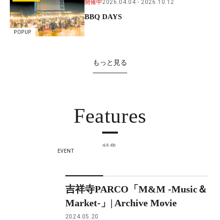
開催中
2026.04.04
2026.10.12
BBQ DAYS
POPUP
もっと見る
Features
特集
EVENT
吉祥寺PARCO「M&M -Music＆
Market-」| Archive Movie
2024.05.20