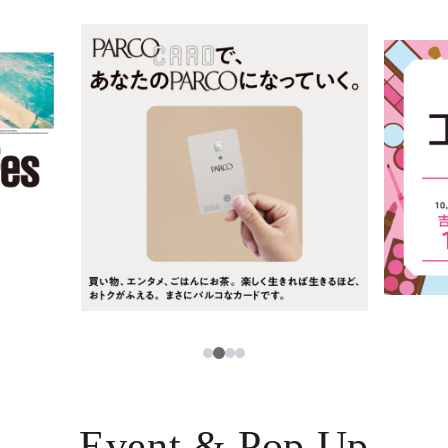
ニュース
한국어
レストラン・カフェ
ภาษาไทย
TAX FREE
日本語
PARCOメンバーズ
JP
3
1
2
4
Event & Pop Up