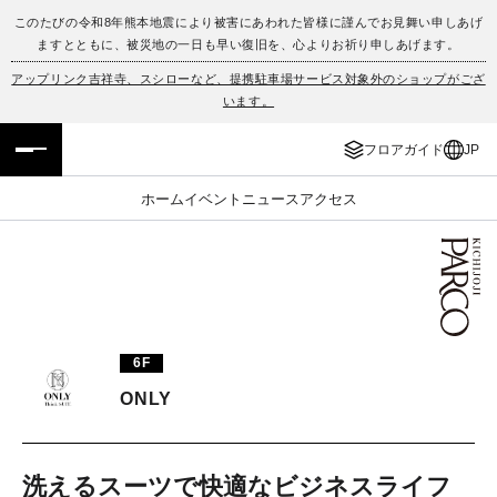
このたびの令和8年熊本地震により被害にあわれた皆様に謹んでお見舞い申しあげ
ますとともに、被災地の一日も早い復旧を、心よりお祈り申しあげます。
フロアガイド
ENGLISH
アップリンク吉祥寺、スシローなど、提携駐車場サービス対象外のショップがござ
います。
施設案内・アクセス
繁体字
フロアガイド
JP
イベント・ポップアップ
簡体字
ホーム
イベント
ニュース
アクセス
ニュース
한국어
レストラン・カフェ
ภาษาไทย
TAX FREE
日本語
6F
ONLY
PARCOメンバーズ
JP
洗えるスーツで快適なビジネスライフ