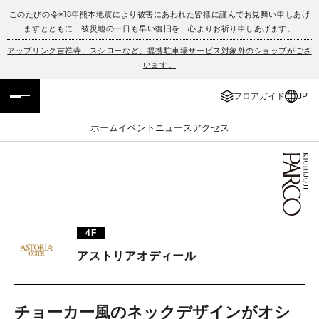
このたびの令和8年熊本地震により被害にあわれた皆様に謹んでお見舞い申しあげ
ますとともに、被災地の一日も早い復旧を、心よりお祈り申しあげます。
フロアガイド
ENGLISH
アップリンク吉祥寺、スシローなど、提携駐車場サービス対象外のショップがござ
います。
施設案内・アクセス
繁体字
フロアガイド
JP
イベント・ポップアップ
簡体字
ホーム
イベント
ニュース
アクセス
ニュース
한국어
レストラン・カフェ
ภาษาไทย
TAX FREE
日本語
4F
アストリアオディール
PARCOメンバーズ
JP
チョーカー風のネックデザインがオシ