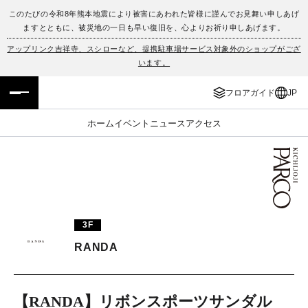
このたびの令和8年熊本地震により被害にあわれた皆様に謹んでお見舞い申しあげ
ますとともに、被災地の一日も早い復旧を、心よりお祈り申しあげます。
フロアガイド
ENGLISH
アップリンク吉祥寺、スシローなど、提携駐車場サービス対象外のショップがござ
います。
施設案内・アクセス
繁体字
フロアガイド
JP
イベント・ポップアップ
簡体字
ホーム
イベント
ニュース
アクセス
ニュース
한국어
レストラン・カフェ
ภาษาไทย
TAX FREE
日本語
3F
RANDA
PARCOメンバーズ
JP
【RANDA】リボンスポーツサンダル