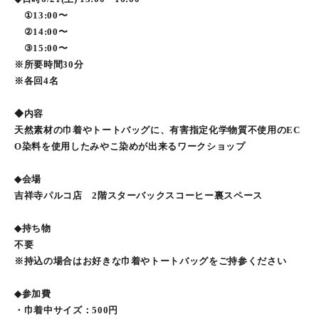
①13:00〜
②14:00〜
③15:00〜
※所要時間30分
※各回4名
◆内容
天然素材の巾着やトートバッグに、有害指定化学物質不使用のEC
O染料を使用したみやこ染めが出来るワークショップ
◆会場
吉祥寺パルコ店 2階スターバックスコーヒー裏スペース
◆持ち物
不要
※持込の場合はお好きな巾着やトートバッグをご持参ください
◆参加費
・巾着中サイズ：500円