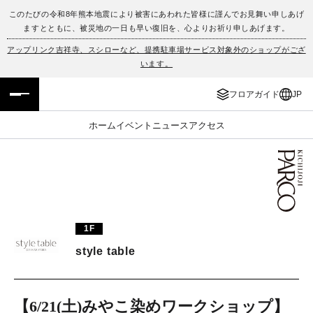
このたびの令和8年熊本地震により被害にあわれた皆様に謹んでお見舞い申しあげ
ますとともに、被災地の一日も早い復旧を、心よりお祈り申しあげます。
フロアガイド
ENGLISH
アップリンク吉祥寺、スシローなど、提携駐車場サービス対象外のショップがござ
います。
施設案内・アクセス
繁体字
フロアガイド
JP
イベント・ポップアップ
簡体字
ホーム
イベント
ニュース
アクセス
ニュース
한국어
レストラン・カフェ
ภาษาไทย
TAX FREE
日本語
1F
style table
PARCOメンバーズ
JP
【6/21(土)みやこ染めワークショップ】