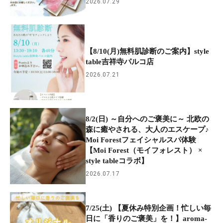
2026.07.29
【8/10(月)無料肌診断のご案内】style
table吉祥寺パルコ店
2026.07.21
8/2(日) ～自分へのご褒美に～ 北欧の
森に癒やされる、大人のエスケープ♪
Moi Forestフェイシャルスパ体験
【Moi Forest（モイフォレスト） ×
style tableコラボ】
2026.07.17
7/25(土) 【夏休み特別企画！忙しい毎
日に「香りのご褒美」を！】aroma-