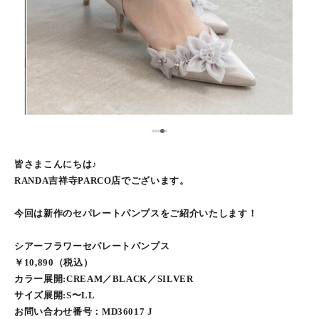
5
1
2
3
4
皆さまこんにちは♪
RANDA吉祥寺PARCO店でございます。
今回は新作のセパレートパンプスをご紹介いたします！
シアーフラワーセパレートパンプス
￥10,890（税込）
カラー展開:CREAM／BLACK／SILVER
サイズ展開:S〜LL
お問い合わせ番号：MD36017 J