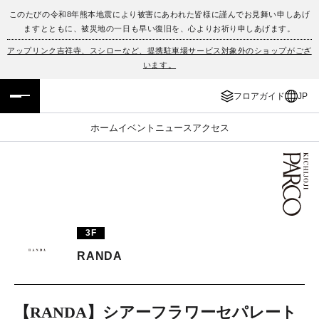
このたびの令和8年熊本地震により被害にあわれた皆様に謹んでお見舞い申しあげ
ますとともに、被災地の一日も早い復旧を、心よりお祈り申しあげます。
フロアガイド
ENGLISH
アップリンク吉祥寺、スシローなど、提携駐車場サービス対象外のショップがござ
います。
施設案内・アクセス
繁体字
フロアガイド
JP
イベント・ポップアップ
簡体字
ホーム
イベント
ニュース
アクセス
ニュース
한국어
レストラン・カフェ
ภาษาไทย
TAX FREE
日本語
3F
RANDA
PARCOメンバーズ
JP
【RANDA】シアーフラワーセパレート