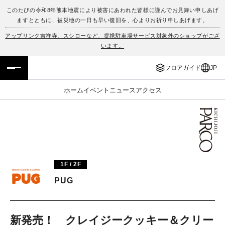
このたびの令和8年熊本地震により被害にあわれた皆様に謹んでお見舞い申しあげ
ますとともに、被災地の一日も早い復旧を、心よりお祈り申しあげます。
フロアガイド
ENGLISH
アップリンク吉祥寺、スシローなど、提携駐車場サービス対象外のショップがござ
います。
施設案内・アクセス
繁体字
フロアガイド
JP
イベント・ポップアップ
簡体字
ホーム
イベント
ニュース
アクセス
ニュース
한국어
レストラン・カフェ
ภาษาไทย
TAX FREE
日本語
1F / 2F
PUG
PARCOメンバーズ
JP
新発売！ クレイジークッキー＆クリー