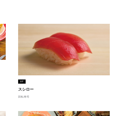
8F
スシロー
回転寿司