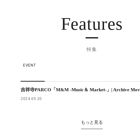
Features
特集
EVENT
吉祥寺PARCO「M&M -Music＆ Market-」| Archive Mov
2024.05.20
もっと見る