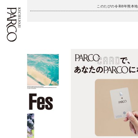
このたびの令和8年熊本
フロアガイド
ENGLISH
施設案内・アクセス
繁体字
イベント・ポップアップ
簡体字
ニュース
한국어
レストラン・カフェ
ภาษาไทย
TAX FREE
日本語