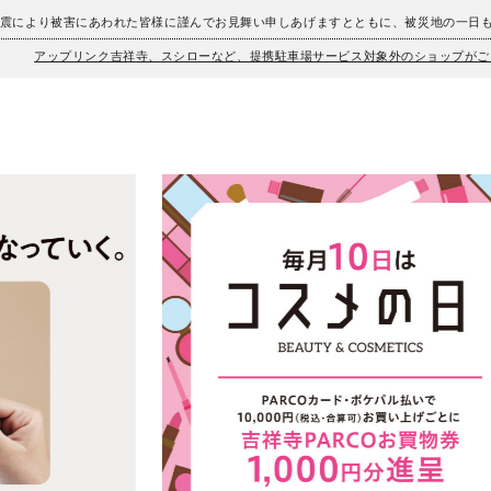
地震により被害にあわれた皆様に謹んでお見舞い申しあげますとともに、被災地の一日
アップリンク吉祥寺、スシローなど、提携駐車場サービス対象外のショップがご