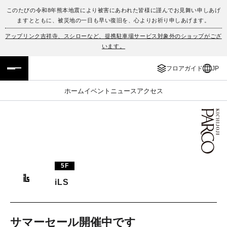
このたびの令和8年熊本地震により被害にあわれた皆様に謹んでお見舞い申しあげ
ますとともに、被災地の一日も早い復旧を、心よりお祈り申しあげます。
フロアガイド
ENGLISH
アップリンク吉祥寺、スシローなど、提携駐車場サービス対象外のショップがござ
います。
施設案内・アクセス
繁体字
フロアガイド
JP
イベント・ポップアップ
簡体字
ホーム
イベント
ニュース
アクセス
ニュース
한국어
レストラン・カフェ
ภาษาไทย
TAX FREE
日本語
5F
iLS
PARCOメンバーズ
JP
サマーセール開催中です