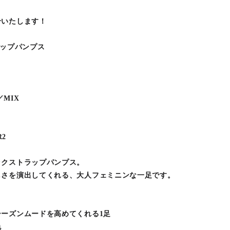
介いたします！
ラップパンプス
／MIX
R2
ックストラップパンプス。
しさを演出してくれる、大人フェミニンな一足です。
ーズンムードを高めてくれる1足
色