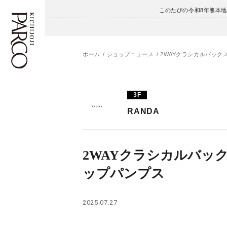
このたびの令和8年熊本
ホーム
ショップニュース
2WAYクラシカルバック
フロアガイド
ENGLISH
3F
施設案内・アクセス
繁体字
RANDA
イベント・ポップアップ
簡体字
ニュース
한국어
2WAYクラシカルバッ
ップパンプス
レストラン・カフェ
ภาษาไทย
TAX FREE
日本語
2025.07.27