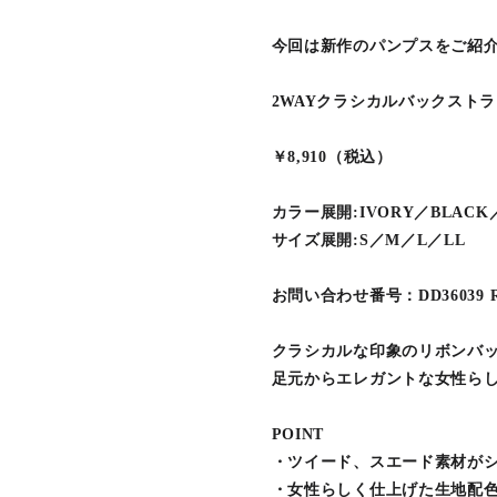
今回は新作のパンプスをご紹
2WAYクラシカルバックスト
￥8,910（税込）
カラー展開:IVORY／BLACK
サイズ展開:S／M／L／LL
お問い合わせ番号：DD36039 
クラシカルな印象のリボンバ
足元からエレガントな女性ら
POINT
・ツイード、スエード素材がシ
・女性らしく仕上げた生地配