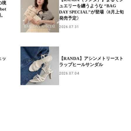
の境
ュエリーを纏うような “BAG
ot
DAY SPECIAL”が登場〈8月上旬
場。
発売予定〉
2026.07.31
ェッ
【RANDA】アシンメトリースト
ラップヒールサンダル
2026.07.04