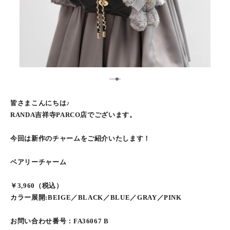
5
1
2
3
4
皆さまこんにちは♪
RANDA吉祥寺PARCO店でございます。
今回は新作のチャームをご紹介いたします！
ベアリーチャーム
￥3,960（税込）
カラー展開:BEIGE／BLACK／BLUE／GRAY／PINK
お問い合わせ番号：FA36067 B