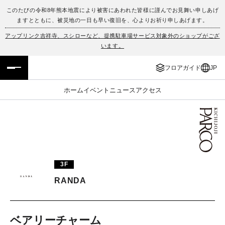
このたびの令和8年熊本地震により被害にあわれた皆様に謹んでお見舞い申しあげ
ますとともに、被災地の一日も早い復旧を、心よりお祈り申しあげます。
フロアガイド
ENGLISH
アップリンク吉祥寺、スシローなど、提携駐車場サービス対象外のショップがござ
います。
施設案内・アクセス
繁体字
フロアガイド
JP
イベント・ポップアップ
簡体字
ホーム
イベント
ニュース
アクセス
ニュース
한국어
レストラン・カフェ
ภาษาไทย
TAX FREE
日本語
3F
RANDA
PARCOメンバーズ
JP
ベアリーチャーム