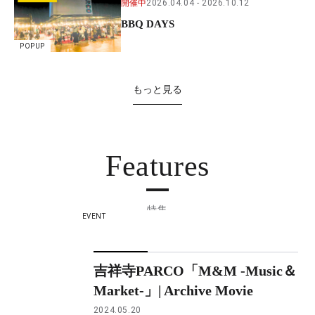
開催中
2026.04.04
2026.10.12
BBQ DAYS
POPUP
もっと見る
Features
特集
EVENT
吉祥寺PARCO「M&M -Music＆
Market-」| Archive Movie
2024.05.20