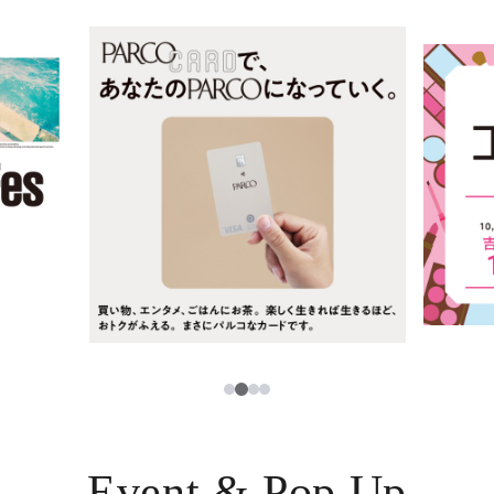
ニュース
한국어
レストラン・カフェ
ภาษาไทย
TAX FREE
日本語
PARCOメンバーズ
JP
3
1
2
4
Event & Pop Up