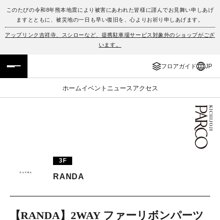
このたびの令和8年熊本地震により被害にあわれた皆様に謹んでお見舞い申しあげ
ますとともに、被災地の一日も早い復旧を、心よりお祈り申しあげます。
フロアガイド
ENGLISH
アップリンク吉祥寺、スシローなど、提携駐車場サービス対象外のショップがござ
います。
施設案内・アクセス
繁体字
フロアガイド
JP
イベント・ポップアップ
簡体字
ホーム
イベント
ニュース
アクセス
ニュース
한국어
レストラン・カフェ
ภาษาไทย
TAX FREE
日本語
3F
RANDA
PARCOメンバーズ
JP
【RANDA】2WAY ファーリボンパーツ