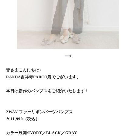
5
1
2
3
4
皆さまこんにちは♪
RANDA吉祥寺PARCO店でございます。
本日は新作のパンプスをご紹介いたします！
2WAY ファーリボンパーツパンプス
￥11,990（税込）
カラー展開:IVORY／BLACK／GRAY