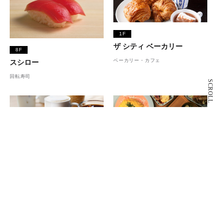
1F
ザ シティ ベーカリー
8F
ベーカリー・カフェ
スシロー
回転寿司
SCROLL
2F
スターバックス コーヒー
7F
カフェ
カワラ カフェ＆キッチン
カフェ