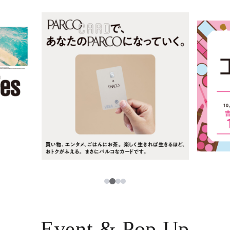
ニュース
한국어
レストラン・カフェ
ภาษาไทย
TAX FREE
日本語
PARCOメンバーズ
JP
2
1
3
4
Event & Pop Up