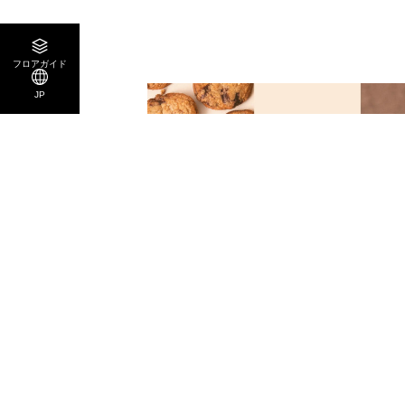
フロアガイド
JP
1F / 2F
PUG
カフェ・クッキー