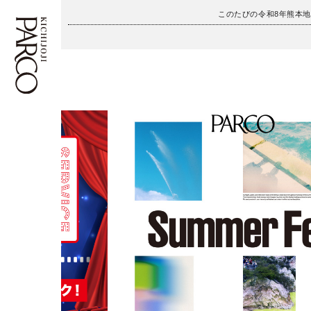
このたびの令和8年熊本
フロアガイド
ENGLISH
施設案内・アクセス
繁体字
イベント・ポップアップ
簡体字
ニュース
한국어
レストラン・カフェ
ภาษาไทย
TAX FREE
日本語