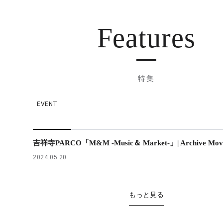
Features
特集
EVENT
吉祥寺PARCO「M&M -Music＆ Market-」| Archive Mov
2024.05.20
もっと見る