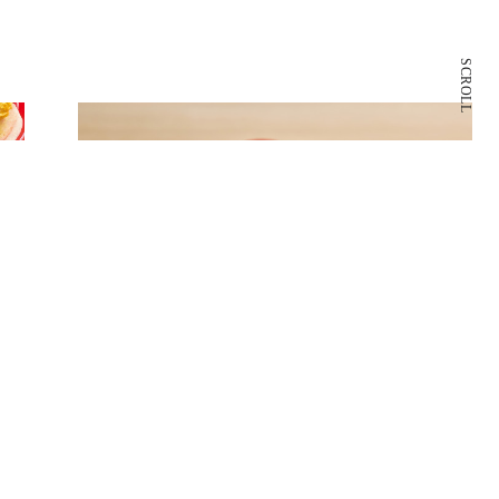
SCROLL
8F
スシロー
回転寿司