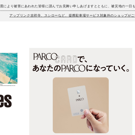
地震により被害にあわれた皆様に謹んでお見舞い申しあげますとともに、被災地の一日
アップリンク吉祥寺、スシローなど、提携駐車場サービス対象外のショップがご