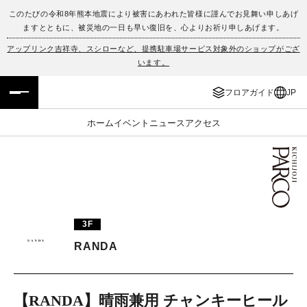
このたびの令和8年熊本地震により被害にあわれた皆様に謹んでお見舞い申しあげ
ますとともに、被災地の一日も早い復旧を、心よりお祈り申しあげます。
フロアガイド
ENGLISH
アップリンク吉祥寺、スシローなど、提携駐車場サービス対象外のショップがござ
います。
施設案内・アクセス
繁体字
フロアガイド
JP
イベント・ポップアップ
簡体字
ホーム
イベント
ニュース
アクセス
ニュース
한국어
レストラン・カフェ
ภาษาไทย
TAX FREE
日本語
3F
RANDA
PARCOメンバーズ
JP
【RANDA】晴雨兼用 チャンキーヒール