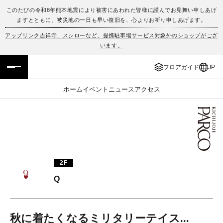
このたびの令和8年熊本地震により被害にあわれた皆様に謹んでお見舞い申しあげ
ますとともに、被災地の一日も早い復旧を、心よりお祈り申しあげます。
フロアガイド
ENGLISH
アップリンク吉祥寺、スシローなど、提携駐車場サービス対象外のショップがござ
います。
施設案内・アクセス
繁体字
フロアガイド
JP
イベント・ポップアップ
簡体字
ホーム
イベント
ニュース
アクセス
ニュース
한국어
レストラン・カフェ
ภาษาไทย
TAX FREE
日本語
2F
Q
PARCOメンバーズ
JP
秋に着たくなるミリタリーテイス...