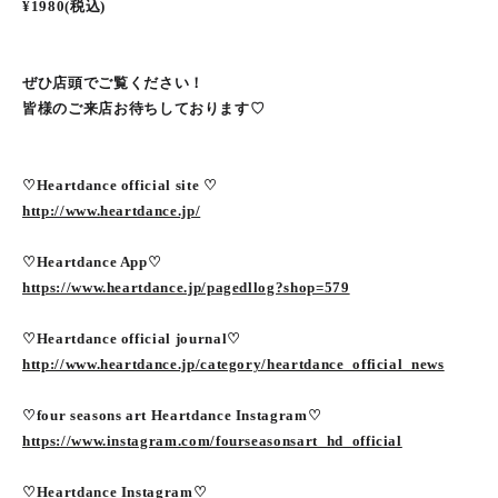
¥1980(税込)
ぜひ店頭でご覧ください！
皆様のご来店お待ちしております♡
♡Heartdance official site ♡
http://www.heartdance.jp/
♡Heartdance App♡
https://www.heartdance.jp/pagedllog?shop=579
♡Heartdance official journal♡
http://www.heartdance.jp/category/heartdance_official_news
♡four seasons art Heartdance Instagram♡
https://www.instagram.com/fourseasonsart_hd_official
♡Heartdance Instagram♡