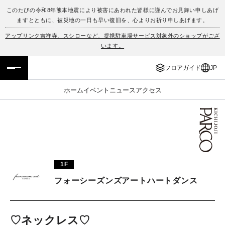
このたびの令和8年熊本地震により被害にあわれた皆様に謹んでお見舞い申しあげ
ますとともに、被災地の一日も早い復旧を、心よりお祈り申しあげます。
フロアガイド
ENGLISH
アップリンク吉祥寺、スシローなど、提携駐車場サービス対象外のショップがござ
います。
施設案内・アクセス
繁体字
フロアガイド
JP
イベント・ポップアップ
簡体字
ホーム
イベント
ニュース
アクセス
ニュース
한국어
レストラン・カフェ
ภาษาไทย
TAX FREE
日本語
1F
フォーシーズンズアートハートダンス
PARCOメンバーズ
JP
♡ネックレス♡