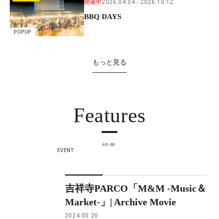
開催中
2026.04.04
2026.10.12
BBQ DAYS
POPUP
もっと見る
Features
特集
EVENT
吉祥寺PARCO「M&M -Music＆
Market-」| Archive Movie
2024.05.20