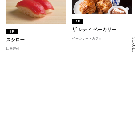
1F
ザ シティ ベーカリー
8F
ベーカリー・カフェ
スシロー
SCROLL
回転寿司
2F
スターバックス コーヒー
7F
カフェ
カワラ カフェ＆キッチン
カフェ