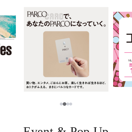
ニュース
한국어
レストラン・カフェ
ภาษาไทย
TAX FREE
日本語
PARCOメンバーズ
JP
2
1
3
4
Event & Pop Up