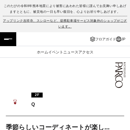
このたびの令和8年熊本地震により被害にあわれた皆様に謹んでお見舞い申しあげ
ますとともに、被災地の一日も早い復旧を、心よりお祈り申しあげます。
フロアガイド
ENGLISH
アップリンク吉祥寺、スシローなど、提携駐車場サービス対象外のショップがござ
います。
施設案内・アクセス
繁体字
フロアガイド
JP
イベント・ポップアップ
簡体字
ホーム
イベント
ニュース
アクセス
ニュース
한국어
レストラン・カフェ
ภาษาไทย
TAX FREE
日本語
2F
Q
PARCOメンバーズ
JP
季節らしいコーディネートが楽し...