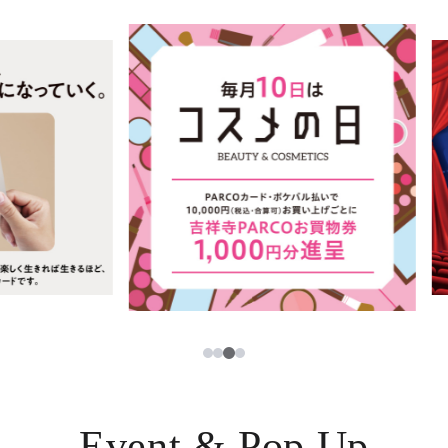
ニュース
한국어
レストラン・カフェ
ภาษาไทย
TAX FREE
日本語
PARCOメンバーズ
JP
3
1
2
4
Event & Pop Up