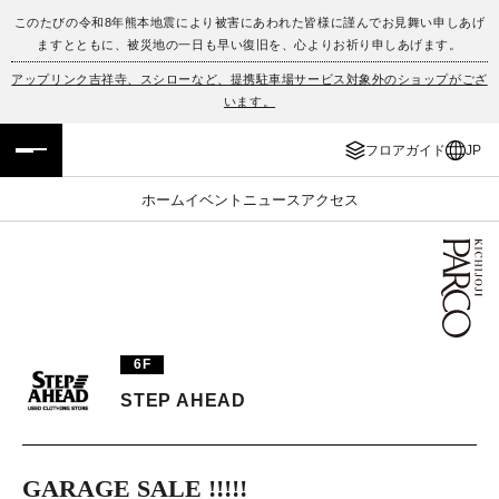
このたびの令和8年熊本地震により被害にあわれた皆様に謹んでお見舞い申しあげ
ますとともに、被災地の一日も早い復旧を、心よりお祈り申しあげます。
フロアガイド
ENGLISH
アップリンク吉祥寺、スシローなど、提携駐車場サービス対象外のショップがござ
います。
施設案内・アクセス
繁体字
フロアガイド
JP
イベント・ポップアップ
簡体字
ホーム
イベント
ニュース
アクセス
ニュース
한국어
レストラン・カフェ
ภาษาไทย
TAX FREE
日本語
6F
STEP AHEAD
PARCOメンバーズ
JP
GARAGE SALE !!!!!