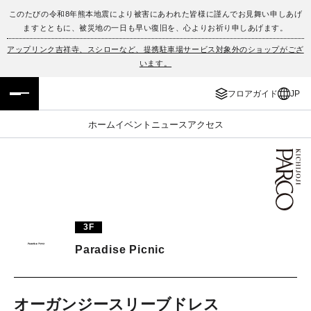
このたびの令和8年熊本地震により被害にあわれた皆様に謹んでお見舞い申しあげ
ますとともに、被災地の一日も早い復旧を、心よりお祈り申しあげます。
フロアガイド
ENGLISH
アップリンク吉祥寺、スシローなど、提携駐車場サービス対象外のショップがござ
います。
施設案内・アクセス
繁体字
フロアガイド
JP
イベント・ポップアップ
簡体字
ホーム
イベント
ニュース
アクセス
ニュース
한국어
レストラン・カフェ
ภาษาไทย
TAX FREE
日本語
3F
Paradise Picnic
PARCOメンバーズ
JP
オーガンジースリーブドレス