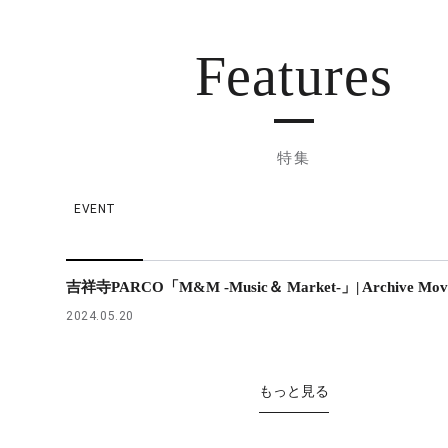
Features
特集
EVENT
吉祥寺PARCO「M&M -Music＆ Market-」| Archive Mov
2024.05.20
もっと見る