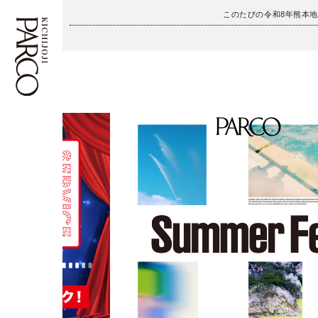
このたびの令和8年熊本
フロアガイド
ENGLISH
施設案内・アクセス
繁体字
イベント・ポップアップ
簡体字
ニュース
한국어
レストラン・カフェ
ภาษาไทย
TAX FREE
日本語