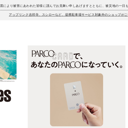
地震により被害にあわれた皆様に謹んでお見舞い申しあげますとともに、被災地の一日
アップリンク吉祥寺、スシローなど、提携駐車場サービス対象外のショップがご