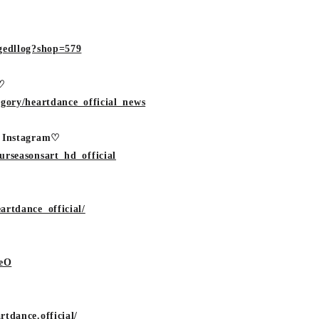
gedllog?shop=579
l♡
egory/heartdance_official_news
e Instagram♡
urseasonsart_hd_official
artdance_official/
ceO
tdance.official/