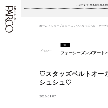
このたびの令和8年熊本
ホーム
ショップニュース
♡スタッズベルトオーガ
フロアガイド
ENGLISH
1F
施設案内・アクセス
繁体字
フォーシーズンズアート
イベント・ポップアップ
簡体字
ニュース
한국어
♡スタッズベルトオー
シュシュ♡
レストラン・カフェ
ภาษาไทย
TAX FREE
日本語
2026.01.07