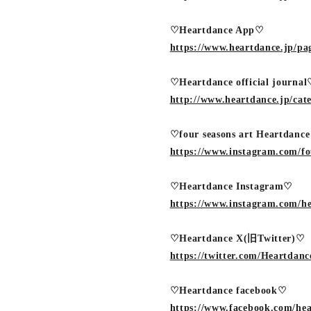
♡Heartdance App♡
https://www.heartdance.jp/pa
♡Heartdance official journa
http://www.heartdance.jp/cat
♡four seasons art Heartdanc
https://www.instagram.com/fo
♡Heartdance Instagram♡
https://www.instagram.com/he
♡Heartdance X(旧Twitter)♡
https://twitter.com/Heartdan
♡Heartdance facebook♡
https://www.facebook.com/hear