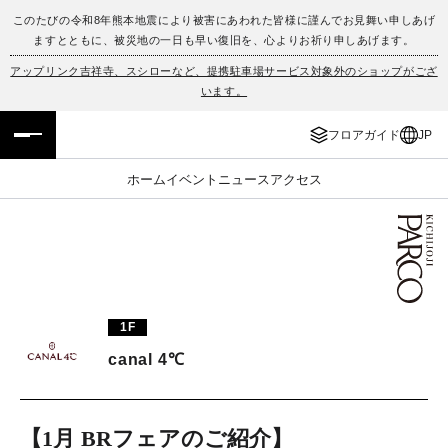
このたびの令和8年熊本地震により被害にあわれた皆様に謹んでお見舞い申しあげ
ますとともに、被災地の一日も早い復旧を、心よりお祈り申しあげます。
フロアガイド
ENGLISH
アップリンク吉祥寺、スシローなど、提携駐車場サービス対象外のショップがござ
います。
施設案内・アクセス
繁体字
フロアガイド
JP
イベント・ポップアップ
簡体字
ホーム
イベント
ニュース
アクセス
ニュース
한국어
レストラン・カフェ
ภาษาไทย
TAX FREE
日本語
1F
canal 4℃
PARCOメンバーズ
JP
【1月 BRフェアのご紹介】