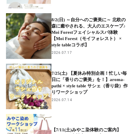
8/2(日) ～自分へのご褒美に～ 北欧の
森に癒やされる、大人のエスケープ♪
Moi Forestフェイシャルスパ体験
【Moi Forest（モイフォレスト） ×
style tableコラボ】
2026.07.17
7/25(土) 【夏休み特別企画！忙しい毎
日に「香りのご褒美」を！】aroma-
pathi × style table サシェ（香り袋）作
りワークショップ
2026.07.14
【7/11(土)みやこ染体験のご案内】