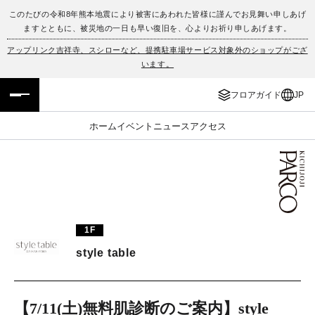
このたびの令和8年熊本地震により被害にあわれた皆様に謹んでお見舞い申しあげ
ますとともに、被災地の一日も早い復旧を、心よりお祈り申しあげます。
フロアガイド
ENGLISH
アップリンク吉祥寺、スシローなど、提携駐車場サービス対象外のショップがござ
います。
施設案内・アクセス
繁体字
フロアガイド
JP
イベント・ポップアップ
簡体字
ホーム
イベント
ニュース
アクセス
ニュース
한국어
レストラン・カフェ
ภาษาไทย
TAX FREE
日本語
1F
style table
PARCOメンバーズ
JP
【7/11(土)無料肌診断のご案内】style