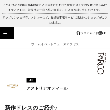
このたびの令和8年熊本地震により被害にあわれた皆様に謹んでお見舞い申しあげ
ますとともに、被災地の一日も早い復旧を、心よりお祈り申しあげます。
フロアガイド
ENGLISH
アップリンク吉祥寺、スシローなど、提携駐車場サービス対象外のショップがござ
います。
施設案内・アクセス
繁体字
フロアガイド
JP
イベント・ポップアップ
簡体字
ホーム
イベント
ニュース
アクセス
ニュース
한국어
レストラン・カフェ
ภาษาไทย
TAX FREE
日本語
4F
アストリアオディール
PARCOメンバーズ
JP
新作ドレスのご紹介♪