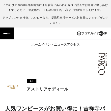
このたびの令和8年熊本地震により被害にあわれた皆様に謹んでお見舞い申しあげ
ますとともに、被災地の一日も早い復旧を、心よりお祈り申しあげます。
フロアガイド
ENGLISH
アップリンク吉祥寺、スシローなど、提携駐車場サービス対象外のショップがござ
います。
施設案内・アクセス
繁体字
フロアガイド
JP
イベント・ポップアップ
簡体字
ホーム
イベント
ニュース
アクセス
ニュース
한국어
レストラン・カフェ
ภาษาไทย
TAX FREE
日本語
4F
アストリアオディール
PARCOメンバーズ
JP
人気ワンピースがお買い得に！吉祥寺パ