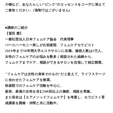
小物など、あなたらしい“ピンク”のエッセンスをコーデに添えて
ご参加ください♪（強制ではございません)
■講師のご紹介
【冨田 愛】
一般社団法人日本フェムケア協会 代表理事
バースハーモニー美しが丘助産院 フェムケアセラピスト
2019年まで18年間大手エステサロンに在籍。施術人数は3万人。
女性のフェムケアのお悩みを数多く相談された経緯から、
フェムケアまでケア、相談ができるサロンを目指して独立開業。
"フェムケアは女性の身体そのもの"だと捉えて、ライフステージ
に合わせたフェムケアを推奨。
助産院でのフェムケア活動を中心に、
産前、産後の女性を含む500回以上の施術、相談を実施。
また現在は【エアメソッドフェムケア】を考案し、セラピスト育
成講座を開催・仲間と共に活動中。