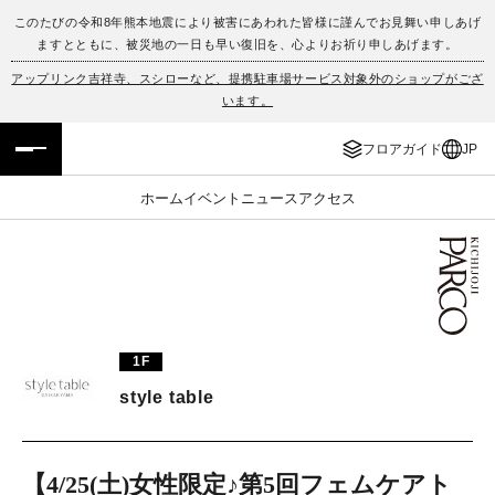
このたびの令和8年熊本地震により被害にあわれた皆様に謹んでお見舞い申しあげ
ますとともに、被災地の一日も早い復旧を、心よりお祈り申しあげます。
フロアガイド
ENGLISH
アップリンク吉祥寺、スシローなど、提携駐車場サービス対象外のショップがござ
います。
施設案内・アクセス
繁体字
フロアガイド
JP
イベント・ポップアップ
簡体字
ホーム
イベント
ニュース
アクセス
ニュース
한국어
レストラン・カフェ
ภาษาไทย
TAX FREE
日本語
1F
style table
PARCOメンバーズ
JP
【4/25(土)女性限定♪第5回フェムケアト