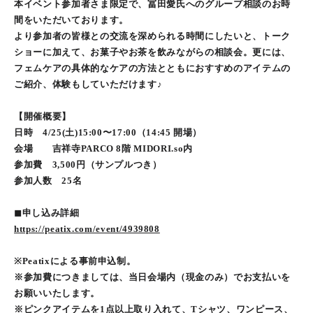
本イベント参加者さま限定で、冨田愛氏へのグループ相談のお時
間をいただいております。
より参加者の皆様との交流を深められる時間にしたいと、トーク
ショーに加えて、お菓子やお茶を飲みながらの相談会。更には、
フェムケアの具体的なケアの方法とともにおすすめのアイテムの
ご紹介、体験もしていただけます♪
【開催概要】
日時 4/25(土)15:00〜17:00（14:45 開場）
会場 吉祥寺PARCO 8階 MIDORI.so内
参加費 3,500円（サンプルつき）
参加人数 25名
◼︎申し込み詳細
https://peatix.com/event/4939808
※Peatixによる事前申込制。
※参加費につきましては、当日会場内（現金のみ）でお支払いを
お願いいたします。
※ピンクアイテムを1点以上取り入れて、Tシャツ、ワンピース、