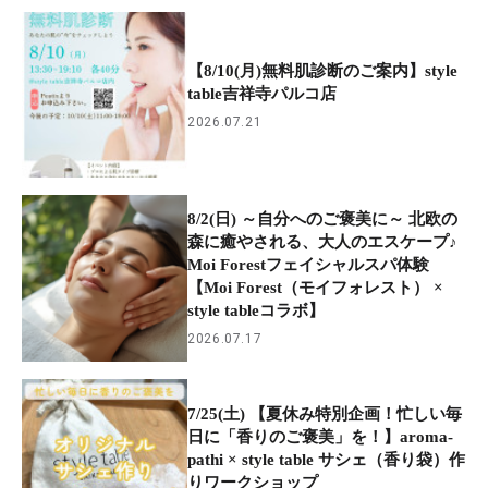
【8/10(月)無料肌診断のご案内】style
table吉祥寺パルコ店
2026.07.21
8/2(日) ～自分へのご褒美に～ 北欧の
森に癒やされる、大人のエスケープ♪
Moi Forestフェイシャルスパ体験
【Moi Forest（モイフォレスト） ×
style tableコラボ】
2026.07.17
7/25(土) 【夏休み特別企画！忙しい毎
日に「香りのご褒美」を！】aroma-
pathi × style table サシェ（香り袋）作
りワークショップ