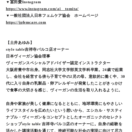
▼冨田愛Instagram
https://www.instagram.com/ai__tomita/
▼一般社団法人日本フェムケア協会 ホームページ
https://jpfemcare.com
【土井あゆみ】
style table吉祥寺パルコ店オーナー
日本ヴィーガン協会理事
ヴィーガンスペシャルアドバイザー認定インストラクター
大阪府豊中市出身。同志社大学文学部英文学科卒業。24歳で起業
し、会社を経営する傍ら子育て中の2児の母。意欲的に働く中、30
代に入り自身の乳製品・卵アレルギーが発覚したことがきっかけ
で食事の大切さを感じ、ヴィーガンの生活を取り入れるように。
自身や家族が美しく健康になるとともに、地球環境にもやさしい
ライフスタイルを広めたいという想いから、エシカル・サスティ
ナブル・ヴィーガンをコンセプトとしたオーガニックのセレクト
ショップstyle table 吉祥寺パルコ店のオーナーに。自身の経験を
活かした講演活動を通じて、持続可能な社会の実現に向けて尽力